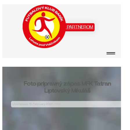
Staň sa našim PARTNEROM
Foto prípravný zápas MFK Tatran
Liptovský Mikuláš
Uverejnené: 15. February 2026 - 13:10