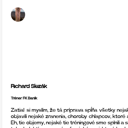
Richard Slezák
Tréner FK Baník
Zatiaľ si myslím, že tá príprava spĺňa všetky neja
objavili nejaké zranenia, choroby chlapcov, ktoré
Eh, tie objemy, nejaké tie tréningové sme splnili a 