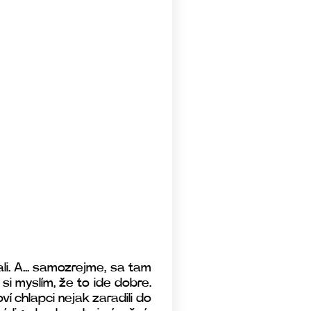
li. A... samozrejme, sa tam
si myslím, že to ide dobre.
ví chlapci nejak zaradili do