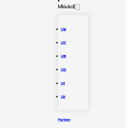
Mládež
U19
U17
U15
U13
U11
U9
Partneri