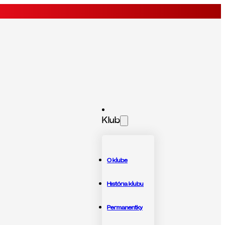
Klub
O klube
História klubu
Permanentky