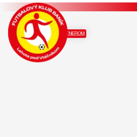
Staň sa našim PARTNEROM