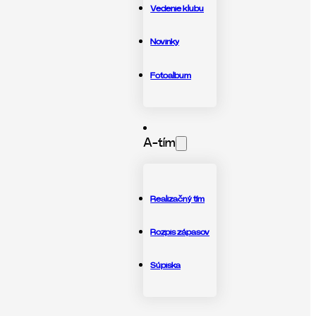
Vedenie klubu
Novinky
Fotoalbum
A-tím
Realizačný tím
Rozpis zápasov
Súpiska