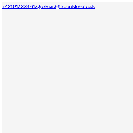
+421 917 339 617
grolmus@fkbaniklehota.sk