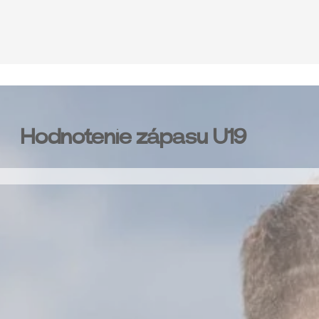
Hodnotenie zápasu U19