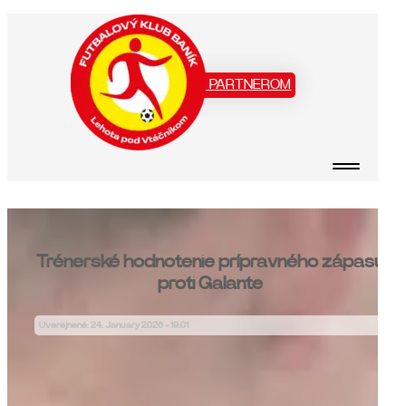
Staň sa našim PARTNEROM
Trénerské hodnotenie prípravného zápasu
proti Galante
Uverejnené: 24. January 2026 - 19:01