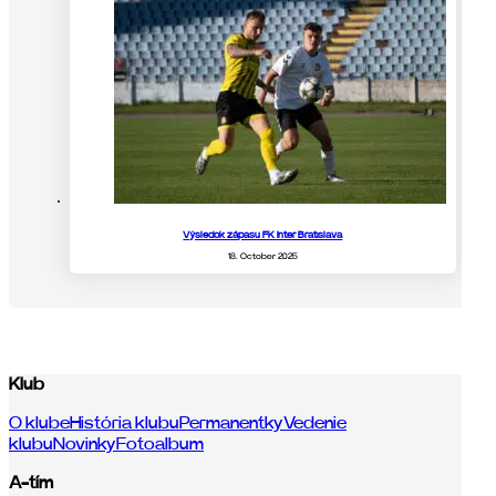
Výsledok zápasu FK Inter Bratislava
18. October 2025
Klub
O klube
História klubu
Permanentky
Vedenie
klubu
Novinky
Fotoalbum
A-tím