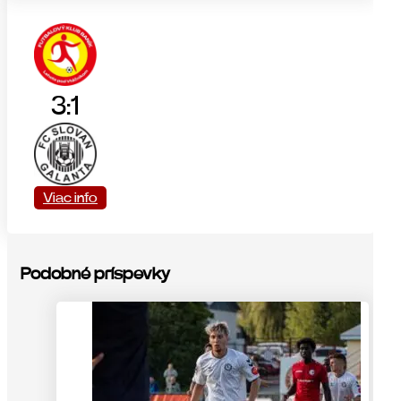
3:1
Viac info
Podobné príspevky