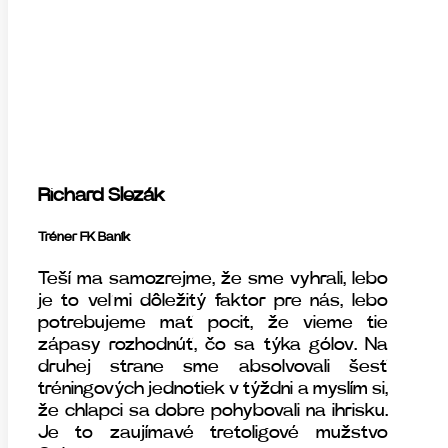
Richard Slezák
Tréner FK Baník
Teší ma samozrejme, že sme vyhrali, lebo
je to veľmi dôležitý faktor pre nás, lebo
potrebujeme mať pocit, že vieme tie
zápasy rozhodnúť, čo sa týka gólov. Na
druhej strane sme absolvovali šesť
tréningových jednotiek v týždni a myslím si,
že chlapci sa dobre pohybovali na ihrisku.
Je to zaujímavé tretoligové mužstvo