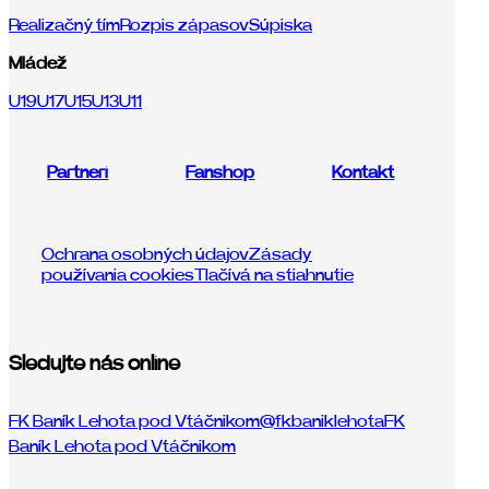
Realizačný tím
Rozpis zápasov
Súpiska
Mládež
U19
U17
U15
U13
U11
Partneri
Fanshop
Kontakt
Ochrana osobných údajov
Zásady
používania cookies
Tlačívá na stiahnutie
Sledujte nás online
FK Baník Lehota pod Vtáčnikom
@fkbaniklehota
FK
Baník Lehota pod Vtáčnikom