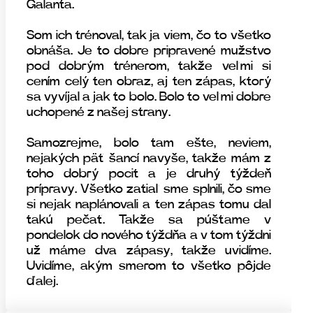
Galanta.
Som ich trénoval, tak ja viem, čo to všetko
obnáša. Je to dobre pripravené mužstvo
pod dobrým trénerom, takže veľmi si
cením celý ten obraz, aj ten zápas, ktorý
sa vyvíjal a jak to bolo. Bolo to veľmi dobre
uchopené z našej strany.
Samozrejme, bolo tam ešte, neviem,
nejakých päť šancí navyše, takže mám z
toho dobrý pocit a je druhý týždeň
prípravy. Všetko zatiaľ sme splnili, čo sme
si nejak naplánovali a ten zápas tomu dal
takú pečať. Takže sa púšťame v
pondelok do nového týždňa a v tom týždni
už máme dva zápasy, takže uvidíme.
Uvidíme, akým smerom to všetko pôjde
ďalej.