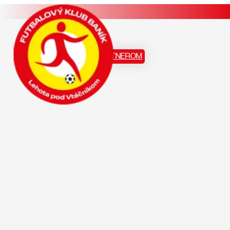
Staň sa našim PARTNEROM