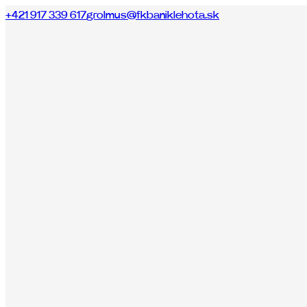
+421 917 339 617
grolmus@fkbaniklehota.sk