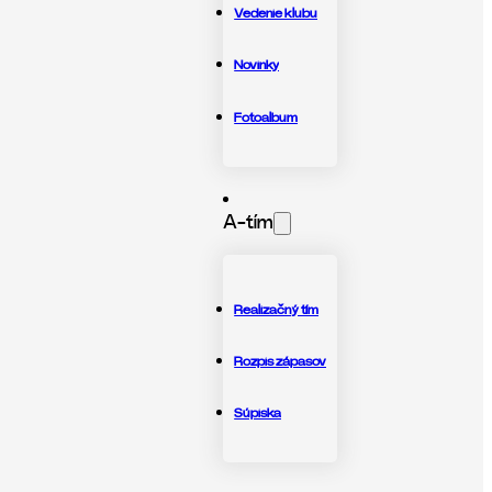
Vedenie klubu
Novinky
Fotoalbum
A-tím
Realizačný tím
Rozpis zápasov
Súpiska