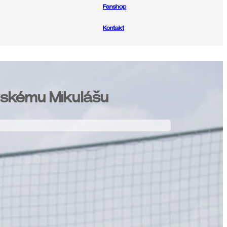
Fanshop
Kontakt
vskému Mikulášu