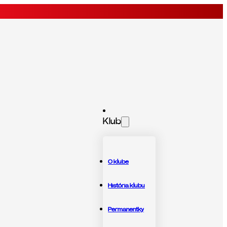
Klub
O klube
História klubu
Permanentky