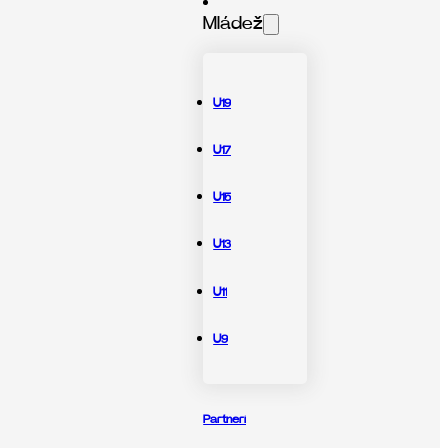
Mládež
U19
U17
U15
U13
U11
U9
Partneri