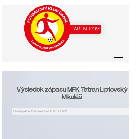
Staň sa našim PARTNEROM
Výsledok zápasu MFK Tatran Liptovský
Mikuláš
Uverejnené: 8. November 2025 - 18:52