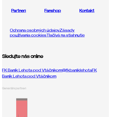
Partneri
Fanshop
Kontakt
Ochrana osobných údajov
Zásady
používania cookies
Tlačívá na stiahnutie
Sledujte nás online
FK Baník Lehota pod Vtáčnikom
@fkbaniklehota
FK
Baník Lehota pod Vtáčnikom
Generálni partneri