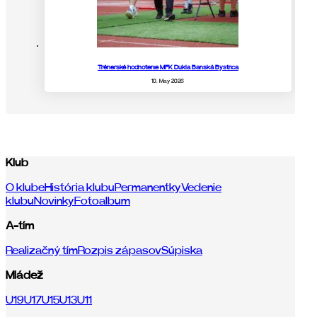
Trénerské hodnotenie MFK Dukla Banská Bystrica
10. May 2026
Klub
O klube
História klubu
Permanentky
Vedenie
klubu
Novinky
Fotoalbum
A-tím
Realizačný tím
Rozpis zápasov
Súpiska
Mládež
U19
U17
U15
U13
U11