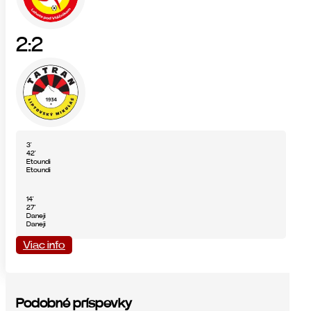
2:2
3'
42'
Etoundi
Etoundi
14'
27'
Daneji
Daneji
Viac info
Podobné príspevky