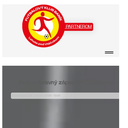
Staň sa našim PARTNEROM
Foto prípravný zápas OK Častkovce
Uverejnené: 29. January 2026 - 13:06