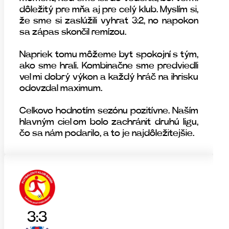
dôležitý pre mňa aj pre celý klub. Myslím si,
že sme si zaslúžili vyhrať 3:2, no napokon
sa zápas skončil remízou.
Napriek tomu môžeme byť spokojní s tým,
ako sme hrali. Kombinačne sme predviedli
veľmi dobrý výkon a každý hráč na ihrisku
odovzdal maximum.
Celkovo hodnotím sezónu pozitívne. Naším
hlavným cieľom bolo zachrániť druhú ligu,
čo sa nám podarilo, a to je najdôležitejšie.
3:3