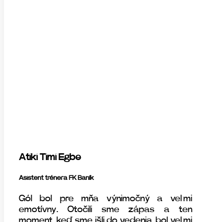
Atiki Timi Egbe
Asistent trénera FK Baník
Gól bol pre mňa výnimočný a veľmi
emotívny. Otočili sme zápas a ten
moment, keď sme išli do vedenia, bol veľmi