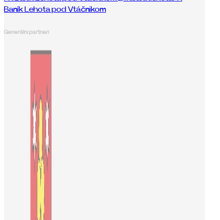
Baník Lehota pod Vtáčnikom
Generálni partneri