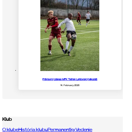
Prípravný zápas MFK Tatran Liptovský Mikuláš
14. February 2026
Klub
O klube
História klubu
Permanentky
Vedenie