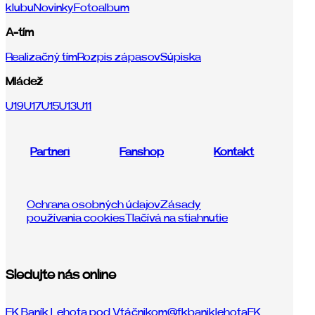
klubu
Novinky
Fotoalbum
A-tím
Realizačný tím
Rozpis zápasov
Súpiska
Mládež
U19
U17
U15
U13
U11
Partneri
Fanshop
Kontakt
Ochrana osobných údajov
Zásady
používania cookies
Tlačívá na stiahnutie
Sledujte nás online
FK Baník Lehota pod Vtáčnikom
@fkbaniklehota
FK