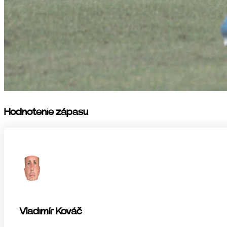
Hodnotenie zápasu
Vladimír Kováč