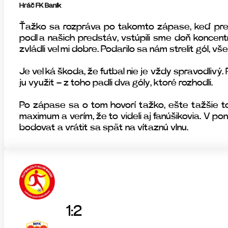
Hráč FK Baník
Ťažko sa rozpráva po takomto zápase, keď prehrá
podľa našich predstáv, vstúpili sme doň koncentr
zvládli veľmi dobre. Podarilo sa nám streliť gól, v
Je veľká škoda, že futbal nie je vždy spravodlivý
ju využiť – z toho padli dva góly, ktoré rozhodli.
Po zápase sa o tom hovorí ťažko, ešte ťažšie t
maximum a verím, že to videli aj fanúšikovia. V 
bodovať a vrátiť sa späť na víťaznú vlnu.
1:2