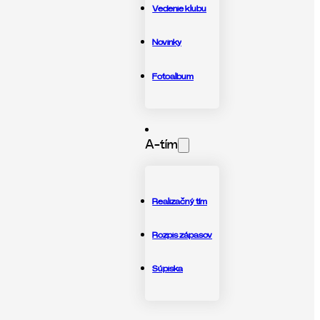
Vedenie klubu
Novinky
Fotoalbum
A-tím
Realizačný tím
Rozpis zápasov
Súpiska