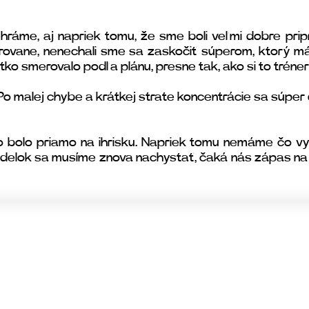
me, aj napriek tomu, že sme boli veľmi dobre pripra
ovane, nenechali sme sa zaskočiť súperom, ktorý má s
šetko smerovalo podľa plánu, presne tak, ako si to tréne
. Po malej chybe a krátkej strate koncentrácie sa súpe
o bolo priamo na ihrisku. Napriek tomu nemáme čo vy
pondelok sa musíme znova nachystať, čaká nás zápas na