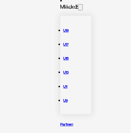
Mládež
U19
U17
U15
U13
U11
U9
Partneri