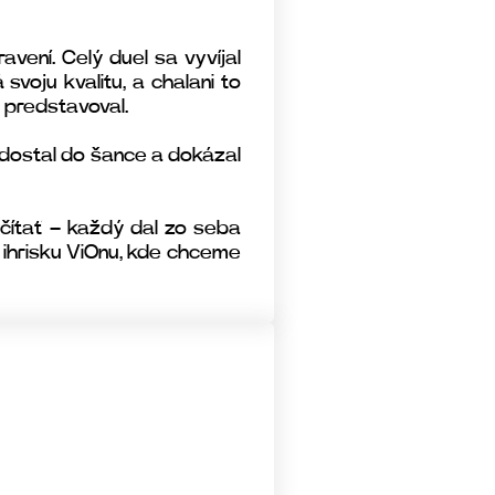
vení. Celý duel sa vyvíjal
voju kvalitu, a chalani to
r predstavoval.
r dostal do šance a dokázal
čítať – každý dal zo seba
 ihrisku ViOnu, kde chceme