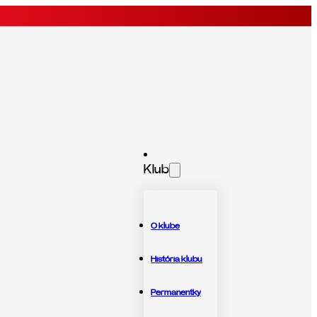
Klub
O klube
História klubu
Permanentky