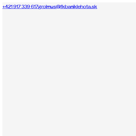
+421 917 339 617
grolmus@fkbaniklehota.sk