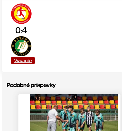
0:4
Viac info
Podobné príspevky