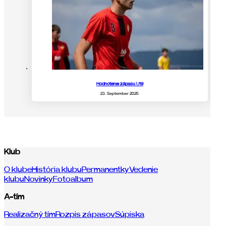
Hodnotenie zápasu U19
23. September 2025
Klub
O klube
História klubu
Permanentky
Vedenie
klubu
Novinky
Fotoalbum
A-tím
Realizačný tím
Rozpis zápasov
Súpiska