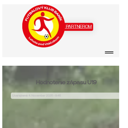
Staň sa našim PARTNEROM
Hodnotenie zápasu U19
Uverejnené: 4. November 2025 - 8:45