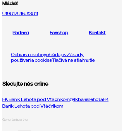
Mládež
U19
U17
U15
U13
U11
Partneri
Fanshop
Kontakt
Ochrana osobných údajov
Zásady
používania cookies
Tlačívá na stiahnutie
Sledujte nás online
FK Baník Lehota pod Vtáčnikom
@fkbaniklehota
FK
Baník Lehota pod Vtáčnikom
Generálni partneri