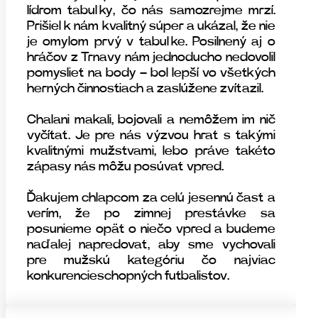
lídrom tabuľky, čo nás samozrejme mrzí.
Prišiel k nám kvalitný súper a ukázal, že nie
je omylom prvý v tabuľke. Posilnený aj o
hráčov z Trnavy nám jednoducho nedovolil
pomyslieť na body – bol lepší vo všetkých
herných činnostiach a zaslúžene zvíťazil.
Chalani makali, bojovali a nemôžem im nič
vyčítať. Je pre nás výzvou hrať s takými
kvalitnými mužstvami, lebo práve takéto
zápasy nás môžu posúvať vpred.
Ďakujem chlapcom za celú jesennú časť a
verím, že po zimnej prestávke sa
posunieme opäť o niečo vpred a budeme
naďalej napredovať, aby sme vychovali
pre mužskú kategóriu čo najviac
konkurencieschopných futbalistov.