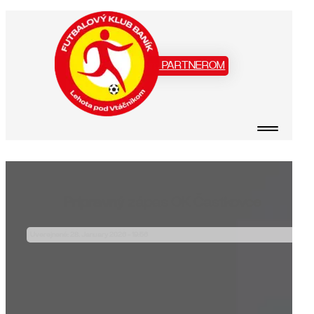
Staň sa našim PARTNEROM
Prípravný zápas OK Častkovce
Uverejnené: 28. January 2026 - 19:56