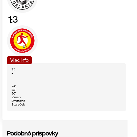
1:3
Viac info
71'
-
74'
82'
90'
Zimáni
Dmitrović
Stareček
Podobné príspevky