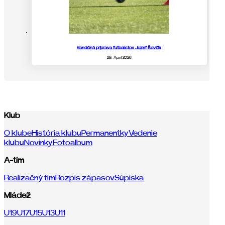
Kondičná príprava futbalistov Jozef Šovčík
29. April 2026
Klub
O klube
História klubu
Permanentky
Vedenie
klubu
Novinky
Fotoalbum
A-tím
Realizačný tím
Rozpis zápasov
Súpiska
Mládež
U19
U17
U15
U13
U11