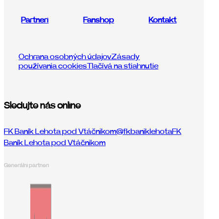
Partneri
Fanshop
Kontakt
Ochrana osobných údajov
Zásady
používania cookies
Tlačívá na stiahnutie
Sledujte nás online
FK Baník Lehota pod Vtáčnikom
@fkbaniklehota
FK
Baník Lehota pod Vtáčnikom
Generálni partneri