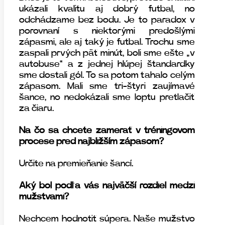
ukázali kvalitu aj dobrý futbal, no
odchádzame bez bodu. Je to paradox v
porovnaní s niektorými predošlými
zápasmi, ale aj taký je futbal. Trochu sme
zaspali prvých päť minút, boli sme ešte „v
autobuse“ a z jednej hlúpej štandardky
sme dostali gól. To sa potom ťahalo celým
zápasom. Mali sme tri-štyri zaujímavé
šance, no nedokázali sme loptu pretlačiť
za čiaru.
Na čo sa chcete zamerať v tréningovom
procese pred najbližším zápasom?
Určite na premieňanie šancí.
Aký bol podľa vás najväčší rozdiel medzi
mužstvami?
Nechcem hodnotiť súpera. Naše mužstvo