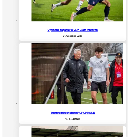
Výsledok zápasu FC ViOn Zlaté Moravce
31. October 2025
Trénerské hodnotenie FK POHRONIE
14. April 2026