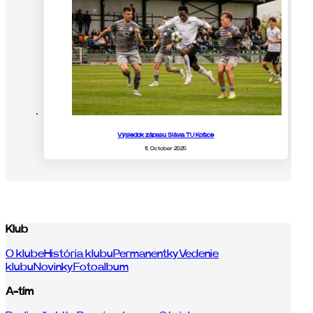
Výsledok zápasu Slávia TU Košice
11. October 2025
Klub
O klube
História klubu
Permanentky
Vedenie
klubu
Novinky
Fotoalbum
A-tím