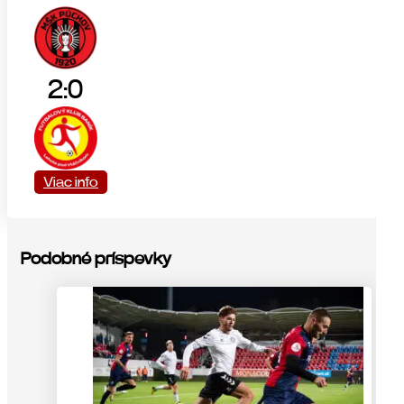
2:0
Viac info
Podobné príspevky