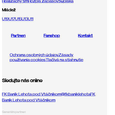
Realizačný tím
Rozpis zápasov
Súpiska
Mládež
U19
U17
U15
U13
U11
Partneri
Fanshop
Kontakt
Ochrana osobných údajov
Zásady
používania cookies
Tlačívá na stiahnutie
Sledujte nás online
FK Baník Lehota pod Vtáčnikom
@fkbaniklehota
FK
Baník Lehota pod Vtáčnikom
Generálni partneri