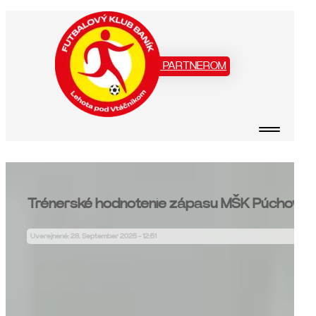
Staň sa našim PARTNEROM
Trénerské hodnotenie zápasu MŠK Púchov
Uverejnené: 28. September 2025 - 12:51