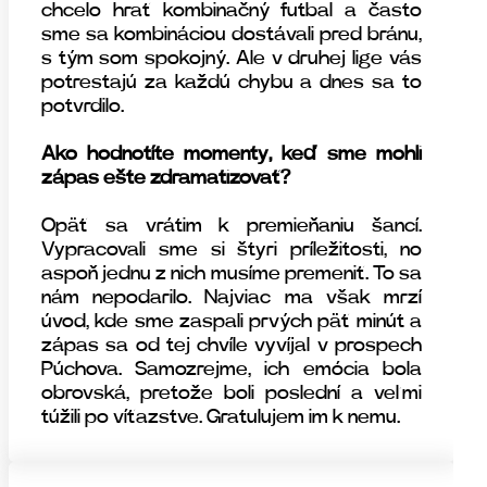
chcelo hrať kombinačný futbal a často
sme sa kombináciou dostávali pred bránu,
s tým som spokojný. Ale v druhej lige vás
potrestajú za každú chybu a dnes sa to
potvrdilo.
Ako hodnotíte momenty, keď sme mohli
zápas ešte zdramatizovať?
Opäť sa vrátim k premieňaniu šancí.
Vypracovali sme si štyri príležitosti, no
aspoň jednu z nich musíme premeniť. To sa
nám nepodarilo. Najviac ma však mrzí
úvod, kde sme zaspali prvých päť minút a
zápas sa od tej chvíle vyvíjal v prospech
Púchova. Samozrejme, ich emócia bola
obrovská, pretože boli poslední a veľmi
túžili po víťazstve. Gratulujem im k nemu.